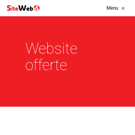
Menu
≡
Website
offerte